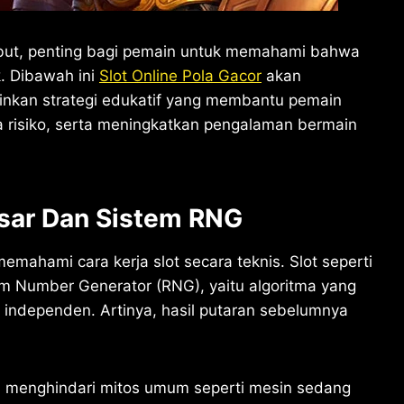
ebut, penting bagi pemain untuk memahami bahwa
k. Dibawah ini
Slot Online Pola Gacor
akan
ainkan strategi edukatif yang membantu pemain
risiko, serta meningkatkan pengalaman bermain
ar Dan Sistem RNG
mahami cara kerja slot secara teknis. Slot seperti
 Number Generator (RNG), yaitu algoritma yang
 independen. Artinya, hasil putaran sebelumnya
enghindari mitos umum seperti mesin sedang