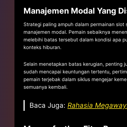
Manajemen Modal Yang Dis
Strategi paling ampuh dalam permainan slot
manajemen modal. Pemain sebaiknya menent
melebihi batas tersebut dalam kondisi apa 
konteks hiburan.
Selain menetapkan batas kerugian, penting 
sudah mencapai keuntungan tertentu, pertim
pemain terjebak dalam siklus mengejar kemen
semuanya kembali.
Baca Juga:
Rahasia Megaways