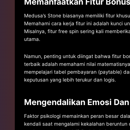
Memanfaatkan Fitur Bonu
Medusa’s Stone biasanya memiliki fitur khusus 
Memahami cara kerja fitur ini adalah kunci
Misalnya, fitur free spin sering kali membe
utama.
Namun, penting untuk diingat bahwa fitur bo
terbaik adalah memahami nilai matematisny
mempelajari tabel pembayaran (paytable) da
keputusan yang lebih terukur dan logis.
Mengendalikan Emosi Dan 
Faktor psikologi memainkan peran besar dal
kendali saat mengalami kekalahan beruntu