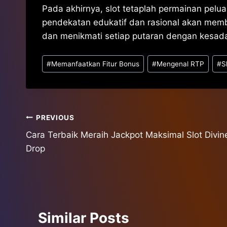
Pada akhirnya, slot tetaplah permainan pel
pendekatan edukatif dan rasional akan memb
dan menikmati setiap putaran dengan kesad
Post
#
Memanfaatkan Fitur Bonus
#
Mengenal RTP
#
S
Tags:
Post
PREVIOUS
Cara Terbaik Meraih Jackpot Maksimal Slot Divin
navigation
Drop
Similar Posts