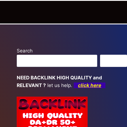
Search
Search
NEED BACKLINK HIGH QUALITY and
RELEVANT ?
let us help.
click here