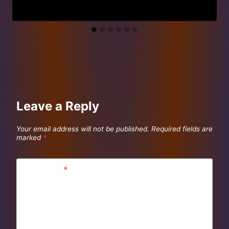
Leave a Reply
Your email address will not be published.
Required fields are
marked
*
Comment
*