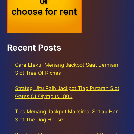
Recent Posts
Cara Efektif Menang Jackpot Saat Bermain
Slot Tree Of Riches
Strategi Jitu Raih Jackpot Tiap Putaran Slot
Gates Of Olympus 1000
Tips Menang Jackpot Maksimal Setiap Hari
Slot The Dog House