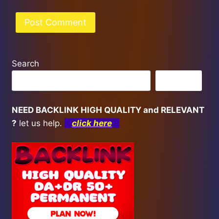
Search
Search
NEED BACKLINK HIGH QUALITY and RELEVANT
?
let us help.
click here