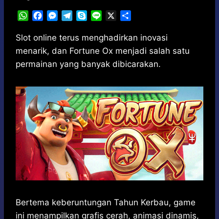
W
F
M
T
S
L
X
S
h
a
e
e
k
i
h
a
c
s
l
y
n
a
Slot online terus menghadirkan inovasi
t
e
s
e
p
e
r
menarik, dan Fortune Ox menjadi salah satu
s
b
e
g
e
e
permainan yang banyak dibicarakan.
A
o
n
r
p
o
g
a
p
k
e
m
r
Bertema keberuntungan Tahun Kerbau, game
ini menampilkan grafis cerah, animasi dinamis,