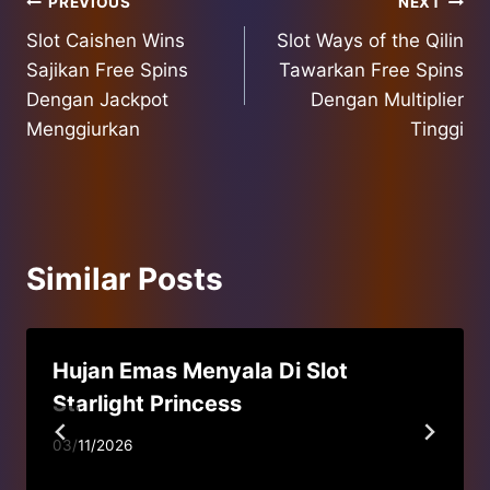
Post
PREVIOUS
NEXT
Slot Caishen Wins
Slot Ways of the Qilin
navigation
Sajikan Free Spins
Tawarkan Free Spins
Dengan Jackpot
Dengan Multiplier
Menggiurkan
Tinggi
Similar Posts
Hujan Emas Menyala Di Slot
Starlight Princess
03/11/2026