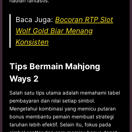
hadiah fantastis.
Baca Juga:
Bocoran RTP Slot
Wolf Gold Biar Menang
Konsisten
Tips Bermain Mahjong
Ways 2
Salah satu tips utama adalah memahami tabel
pembayaran dan nilai setiap simbol.
Mengetahui kombinasi yang memicu putaran
bonus membantu pemain membuat strategi
taruhan lebih efektif. Selain itu, fokus pada