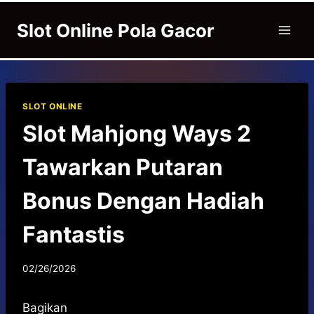
Skip
Slot Online Pola Gacor
to
content
SLOT ONLINE
Slot Mahjong Ways 2
Tawarkan Putaran
Bonus Dengan Hadiah
Fantastis
02/26/2026
Bagikan