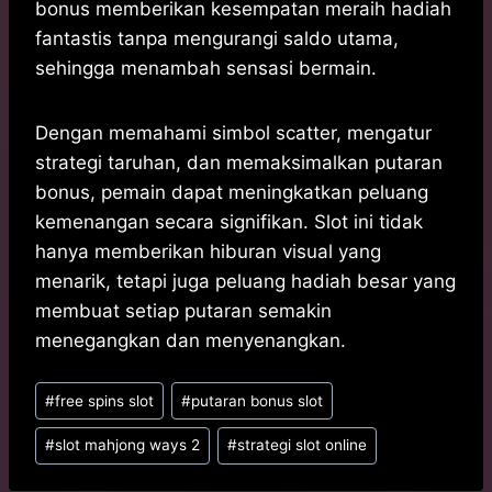
bonus memberikan kesempatan meraih hadiah
fantastis tanpa mengurangi saldo utama,
sehingga menambah sensasi bermain.
Dengan memahami simbol scatter, mengatur
strategi taruhan, dan memaksimalkan putaran
bonus, pemain dapat meningkatkan peluang
kemenangan secara signifikan. Slot ini tidak
hanya memberikan hiburan visual yang
menarik, tetapi juga peluang hadiah besar yang
membuat setiap putaran semakin
menegangkan dan menyenangkan.
Post
#
free spins slot
#
putaran bonus slot
Tags:
#
slot mahjong ways 2
#
strategi slot online