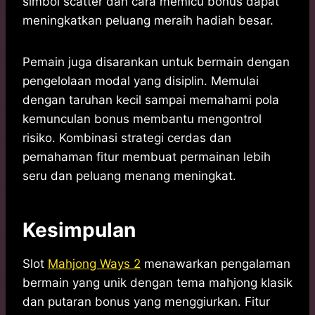
simbol scatter dan cara memicu bonus dapat
meningkatkan peluang meraih hadiah besar.
Pemain juga disarankan untuk bermain dengan
pengelolaan modal yang disiplin. Memulai
dengan taruhan kecil sampai memahami pola
kemunculan bonus membantu mengontrol
risiko. Kombinasi strategi cerdas dan
pemahaman fitur membuat permainan lebih
seru dan peluang menang meningkat.
Kesimpulan
Slot
Mahjong Ways 2
menawarkan pengalaman
bermain yang unik dengan tema mahjong klasik
dan putaran bonus yang menggiurkan. Fitur