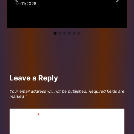
03/11/2026
Leave a Reply
Your email address will not be published.
Required fields are
marked
*
Comment
*