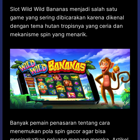
h
a
e
e
k
i
h
a
c
s
l
y
n
a
Slot Wild Wild Bananas menjadi salah satu
t
e
s
e
p
e
r
game yang sering dibicarakan karena dikenal
s
b
e
g
e
e
dengan tema hutan tropisnya yang ceria dan
A
o
n
r
mekanisme spin yang menarik.
p
o
g
a
p
k
e
m
r
Banyak pemain penasaran tentang cara
menemukan pola spin gacor agar bisa
meningkatkan peluang menang mereka. Artikel