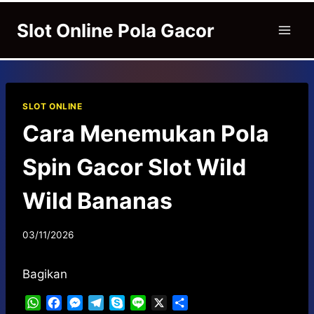
Skip
Slot Online Pola Gacor
to
content
SLOT ONLINE
Cara Menemukan Pola
Spin Gacor Slot Wild
Wild Bananas
03/11/2026
Bagikan
W
F
M
T
S
L
X
S