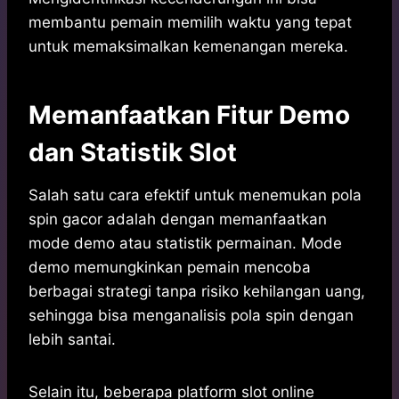
membantu pemain memilih waktu yang tepat
untuk memaksimalkan kemenangan mereka.
Memanfaatkan Fitur Demo
dan Statistik Slot
Salah satu cara efektif untuk menemukan pola
spin gacor adalah dengan memanfaatkan
mode demo atau statistik permainan. Mode
demo memungkinkan pemain mencoba
berbagai strategi tanpa risiko kehilangan uang,
sehingga bisa menganalisis pola spin dengan
lebih santai.
Selain itu, beberapa platform slot online