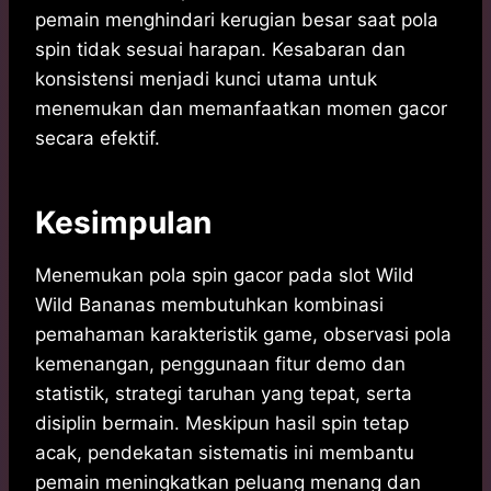
pemain menghindari kerugian besar saat pola
spin tidak sesuai harapan. Kesabaran dan
konsistensi menjadi kunci utama untuk
menemukan dan memanfaatkan momen gacor
secara efektif.
Kesimpulan
Menemukan pola spin gacor pada slot Wild
Wild Bananas membutuhkan kombinasi
pemahaman karakteristik game, observasi pola
kemenangan, penggunaan fitur demo dan
statistik, strategi taruhan yang tepat, serta
disiplin bermain. Meskipun hasil spin tetap
acak, pendekatan sistematis ini membantu
pemain meningkatkan peluang menang dan