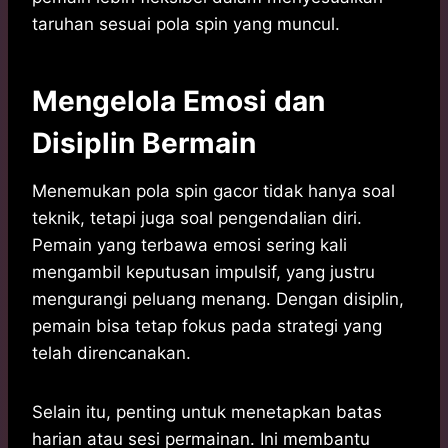
taruhan sesuai pola spin yang muncul.
Mengelola Emosi dan
Disiplin Bermain
Menemukan pola spin gacor tidak hanya soal
teknik, tetapi juga soal pengendalian diri.
Pemain yang terbawa emosi sering kali
mengambil keputusan impulsif, yang justru
mengurangi peluang menang. Dengan disiplin,
pemain bisa tetap fokus pada strategi yang
telah direncanakan.
Selain itu, penting untuk menetapkan batas
harian atau sesi permainan. Ini membantu