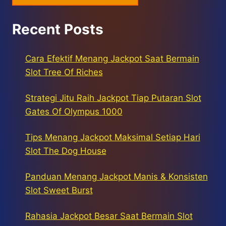
Recent Posts
Cara Efektif Menang Jackpot Saat Bermain
Slot Tree Of Riches
Strategi Jitu Raih Jackpot Tiap Putaran Slot
Gates Of Olympus 1000
Tips Menang Jackpot Maksimal Setiap Hari
Slot The Dog House
Panduan Menang Jackpot Manis & Konsisten
Slot Sweet Burst
Rahasia Jackpot Besar Saat Bermain Slot