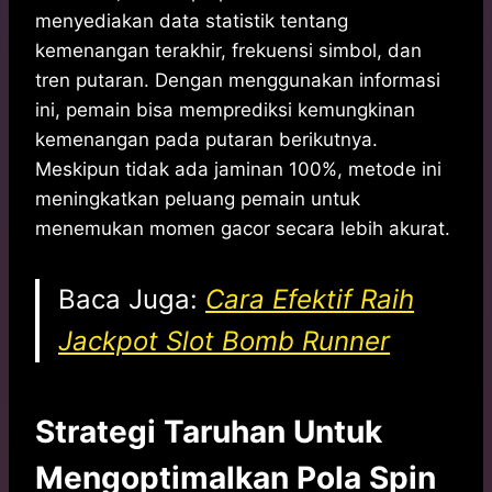
menyediakan data statistik tentang
kemenangan terakhir, frekuensi simbol, dan
tren putaran. Dengan menggunakan informasi
ini, pemain bisa memprediksi kemungkinan
kemenangan pada putaran berikutnya.
Meskipun tidak ada jaminan 100%, metode ini
meningkatkan peluang pemain untuk
menemukan momen gacor secara lebih akurat.
Baca Juga:
Cara Efektif Raih
Jackpot Slot Bomb Runner
Strategi Taruhan Untuk
Mengoptimalkan Pola Spin