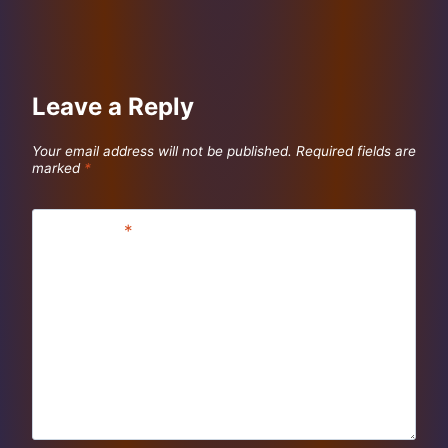
Leave a Reply
Your email address will not be published.
Required fields are
marked
*
Comment
*