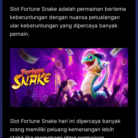
h
a
e
e
k
i
h
a
c
s
l
y
n
a
Slot Fortune Snake adalah permainan bertema
t
e
s
e
p
e
r
keberuntungan dengan nuansa petualangan
s
b
e
g
e
e
ular keberuntungan yang dipercaya banyak
A
o
n
r
pemain.
p
o
g
a
p
k
e
m
r
Slot Fortune Snake hari ini dipercaya banyak
orang memiliki peluang kemenangan lebih
stabil jika memahami ritme permainan,