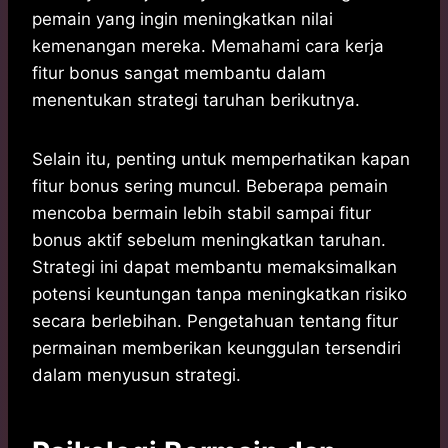
pemain yang ingin meningkatkan nilai
kemenangan mereka. Memahami cara kerja
fitur bonus sangat membantu dalam
menentukan strategi taruhan berikutnya.
Selain itu, penting untuk memperhatikan kapan
fitur bonus sering muncul. Beberapa pemain
mencoba bermain lebih stabil sampai fitur
bonus aktif sebelum meningkatkan taruhan.
Strategi ini dapat membantu memaksimalkan
potensi keuntungan tanpa meningkatkan risiko
secara berlebihan. Pengetahuan tentang fitur
permainan memberikan keunggulan tersendiri
dalam menyusun strategi.