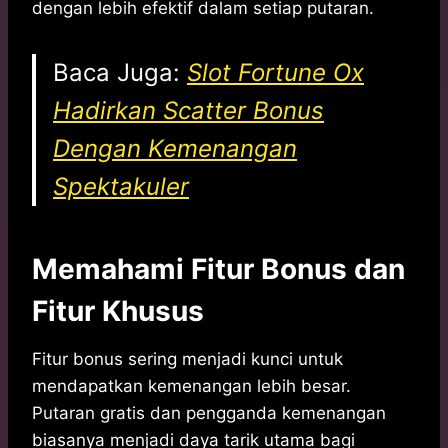
dengan lebih efektif dalam setiap putaran.
Baca Juga:
Slot Fortune Ox
Hadirkan Scatter Bonus
Dengan Kemenangan
Spektakuler
Memahami Fitur Bonus dan
Fitur Khusus
Fitur bonus sering menjadi kunci untuk
mendapatkan kemenangan lebih besar.
Putaran gratis dan pengganda kemenangan
biasanya menjadi daya tarik utama bagi