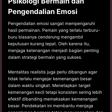
Psikologi Bermain dan
Pengendalian Emosi
Pengendalian emosi sangat mempengaruhi
hasil permainan. Pemain yang terlalu terburu-
buru biasanya cenderung mengambil
keputusan kurang tepat. Oleh karena itu,
menjaga ketenangan menjadi bagian penting
dalam strategi bermain yang sukses.
Mentalitas realistis juga perlu dibangun agar
tidak terlalu mengejar kemenangan besar
dalam waktu singkat. Menetapkan target
kemenangan kecil tetapi konsisten sering lebih
efektif dibanding memaksakan kemenangan
besar. Pendekatan ini membantu menjaga