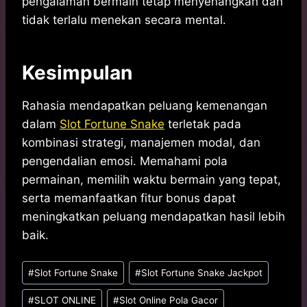
pengalaman bermain tetap menyenangkan dan
tidak terlalu menekan secara mental.
Kesimpulan
Rahasia mendapatkan peluang kemenangan
dalam
Slot Fortune Snake
terletak pada
kombinasi strategi, manajemen modal, dan
pengendalian emosi. Memahami pola
permainan, memilih waktu bermain yang tepat,
serta memanfaatkan fitur bonus dapat
meningkatkan peluang mendapatkan hasil lebih
baik.
Post
#
Slot Fortune Snake
#
Slot Fortune Snake Jackpot
Tags:
#
SLOT ONLINE
#
Slot Online Pola Gacor