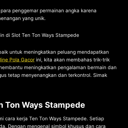
t para penggemar permainan angka karena
enangan yang unik.
rbaik untuk meningkatkan peluang mendapatkan
line Pola Gacor
ini, kita akan membahas trik-trik
 membantu meningkatkan pengalaman bermain dan
gus tetap menyenangkan dan terkontrol. Simak
 Ton Ways Stampede
mi cara kerja Ten Ton Ways Stampede. Setiap
eda. Dengan mengenal simbol khusus dan cara