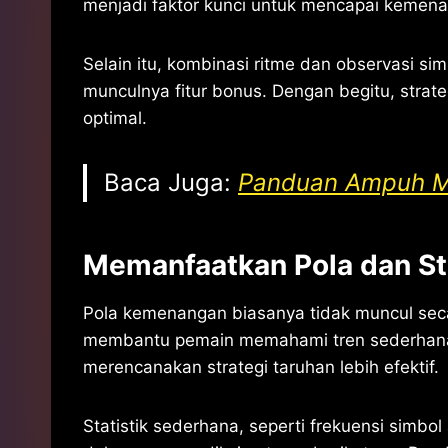
menjadi faktor kunci untuk mencapai kemen
Selain itu, kombinasi ritme dan observasi 
munculnya fitur bonus. Dengan begitu, strate
optimal.
Baca Juga:
Panduan Ampuh Men
Memanfaatkan Pola dan Sta
Pola kemenangan biasanya tidak muncul sec
membantu pemain memahami tren sederhana 
merencanakan strategi taruhan lebih efektif.
Statistik sederhana, seperti frekuensi simbo