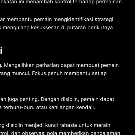
dekatan ini menambah kontrol terhadap permainan.
sar membantu pemain mengidentifikasi strategi
tuk mengulang kesuksesan di putaran berikutnya.
i
ing. Mengalihkan perhatian dapat membuat pemain
 yang muncul. Fokus penuh membantu setiap
n juga penting. Dengan disiplin, pemain dapat
terburu-buru atau kehilangan kendali.
ng disiplin menjadi kunci rahasia untuk meraih
trol, dan observasi pola memberikan pengalaman