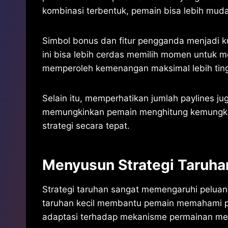
kombinasi terbentuk, pemain bisa lebih mud
Simbol bonus dan fitur pengganda menjadi 
ini bisa lebih cerdas memilih momen untuk 
memperoleh kemenangan maksimal lebih tingg
Selain itu, memperhatikan jumlah paylines j
memungkinkan pemain menghitung kemungki
strategi secara tepat.
Menyusun Strategi Taruha
Strategi taruhan sangat memengaruhi pelu
taruhan kecil membantu pemain memahami pol
adaptasi terhadap mekanisme permainan men