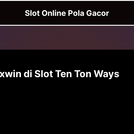
Slot Online Pola Gacor
xwin di Slot Ten Ton Ways