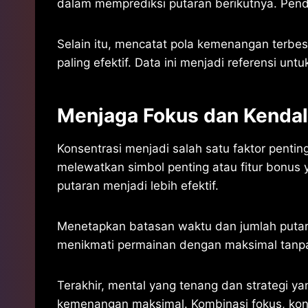
dalam memprediksi putaran berikutnya. Pen
Selain itu, mencatat pola kemenangan terbe
paling efektif. Data ini menjadi referensi un
Menjaga Fokus dan Kendal
Konsentrasi menjadi salah satu faktor pent
melewatkan simbol penting atau fitur bonus
putaran menjadi lebih efektif.
Menetapkan batasan waktu dan jumlah putara
menikmati permainan dengan maksimal tanpa 
Terakhir, mental yang tenang dan strategi ya
kemenangan maksimal. Kombinasi fokus, kon