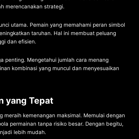
ah merencanakan strategi.
kunci utama. Pemain yang memahami peran simbol
meningkatkan taruhan. Hal ini membuat peluang
i dan efisien.
uga penting. Mengetahui jumlah cara menang
nan kombinasi yang muncul dan menyesuaikan
n yang Tepat
ang meraih kemenangan maksimal. Memulai dengan
a permainan tanpa risiko besar. Dengan begitu,
jadi lebih mudah.