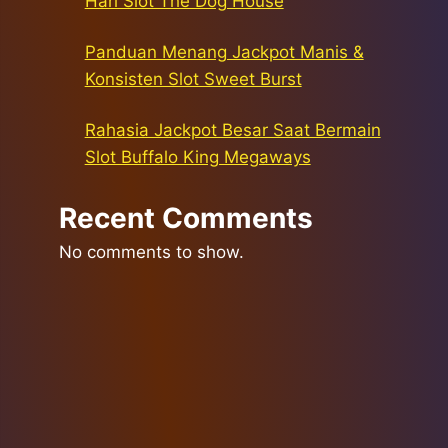
Hari Slot The Dog House
Panduan Menang Jackpot Manis &
Konsisten Slot Sweet Burst
Rahasia Jackpot Besar Saat Bermain
Slot Buffalo King Megaways
Recent Comments
No comments to show.