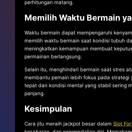
perhitungan matang.
Memilih Waktu Bermain ya
Waktu bermain dapat mempengaruhi kenyama
memilih waktu bermain saat kondisi tubuh d
meningkatkan kemampuan membuat keputusan 
permainan berlangsung.
Selain itu, menghindari bermain saat stres at
membantu pemain lebih fokus pada strategi 
tepat dan kondisi mental yang stabil sering 
panjang.
Kesimpulan
Cara jitu meraih jackpot besar dalam
Slot Fo
kesabaran, dan pengendalian diri. Memahami