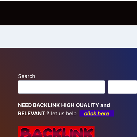
Search
Search
NEED BACKLINK HIGH QUALITY and
RELEVANT ?
let us help.
click here