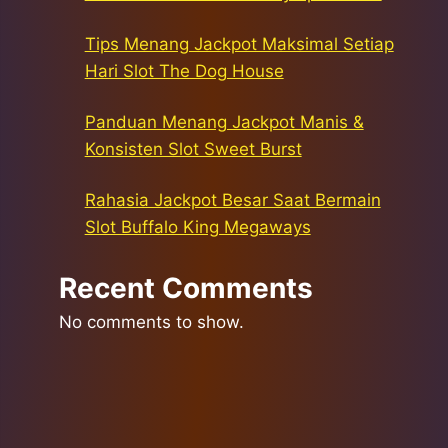
Tips Menang Jackpot Maksimal Setiap
Hari Slot The Dog House
Panduan Menang Jackpot Manis &
Konsisten Slot Sweet Burst
Rahasia Jackpot Besar Saat Bermain
Slot Buffalo King Megaways
Recent Comments
No comments to show.