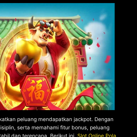
gkatkan peluang mendapatkan jackpot. Dengan
siplin, serta memahami fitur bonus, peluang
bil dan terencana. Berikut ini,
Slot Online Pola