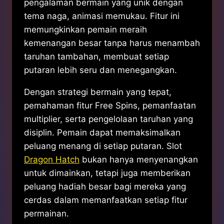
pengalaman bermain yang unik dengan
tema naga, animasi memukau. Fitur ini
memungkinkan pemain meraih
kemenangan besar tanpa harus menambah
taruhan tambahan, membuat setiap
putaran lebih seru dan menegangkan.
Dengan strategi bermain yang tepat,
pemahaman fitur Free Spins, pemanfaatan
multiplier, serta pengelolaan taruhan yang
disiplin. Pemain dapat memaksimalkan
peluang menang di setiap putaran. Slot
Dragon Hatch
bukan hanya menyenangkan
untuk dimainkan, tetapi juga memberikan
peluang hadiah besar bagi mereka yang
cerdas dalam memanfaatkan setiap fitur
permainan.