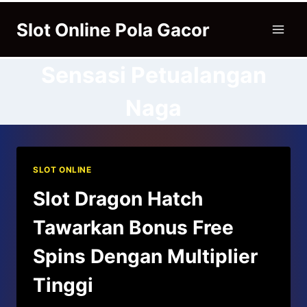
Skip
Slot Online Pola Gacor
to
content
Sensasi Petualangan
Naga
SLOT ONLINE
Slot Dragon Hatch
Tawarkan Bonus Free
Spins Dengan Multiplier
Tinggi