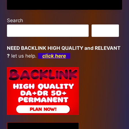
Search
Search
NEED BACKLINK HIGH QUALITY and RELEVANT
?
let us help.
click here