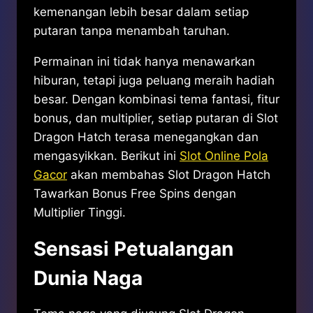
kemenangan lebih besar dalam setiap
putaran tanpa menambah taruhan.
Permainan ini tidak hanya menawarkan
hiburan, tetapi juga peluang meraih hadiah
besar. Dengan kombinasi tema fantasi, fitur
bonus, dan multiplier, setiap putaran di Slot
Dragon Hatch terasa menegangkan dan
mengasyikkan. Berikut ini
Slot Online Pola
Gacor
akan membahas Slot Dragon Hatch
Tawarkan Bonus Free Spins dengan
Multiplier Tinggi.
Sensasi Petualangan
Dunia Naga