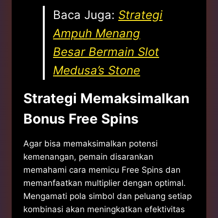
Baca Juga:
Strategi
Ampuh Menang
Besar Bermain Slot
Medusa’s Stone
Strategi Memaksimalkan
Bonus Free Spins
Agar bisa memaksimalkan potensi
kemenangan, pemain disarankan
memahami cara memicu Free Spins dan
memanfaatkan multiplier dengan optimal.
Mengamati pola simbol dan peluang setiap
kombinasi akan meningkatkan efektivitas