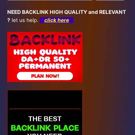
NEED BACKLINK HIGH QUALITY and RELEVANT
?
let us help.
click here