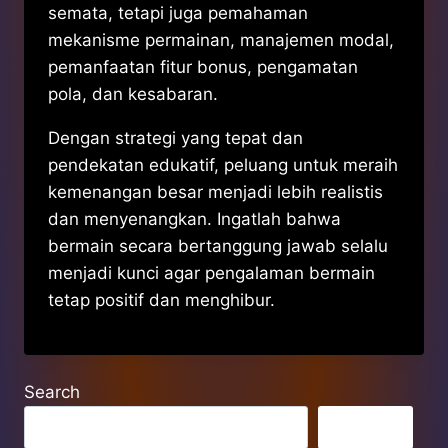
semata, tetapi juga pemahaman
mekanisme permainan, manajemen modal,
pemanfaatan fitur bonus, pengamatan
pola, dan kesabaran.
Dengan strategi yang tepat dan
pendekatan edukatif, peluang untuk meraih
kemenangan besar menjadi lebih realistis
dan menyenangkan. Ingatlah bahwa
bermain secara bertanggung jawab selalu
menjadi kunci agar pengalaman bermain
tetap positif dan menghibur.
Search
Search