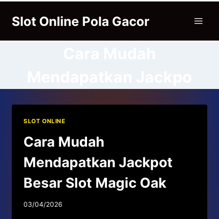
Skip
Slot Online Pola Gacor
to
content
Cara Mudah
Mendapatkan Jackpo
SLOT ONLINE
Cara Mudah
Mendapatkan Jackpot
Besar Slot Magic Oak
03/04/2026