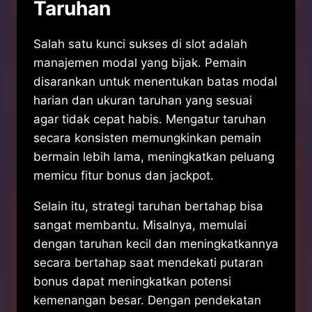
Taruhan
Salah satu kunci sukses di slot adalah
manajemen modal yang bijak. Pemain
disarankan untuk menentukan batas modal
harian dan ukuran taruhan yang sesuai
agar tidak cepat habis. Mengatur taruhan
secara konsisten memungkinkan pemain
bermain lebih lama, meningkatkan peluang
memicu fitur bonus dan jackpot.
Selain itu, strategi taruhan bertahap bisa
sangat membantu. Misalnya, memulai
dengan taruhan kecil dan meningkatkannya
secara bertahap saat mendekati putaran
bonus dapat meningkatkan potensi
kemenangan besar. Dengan pendekatan