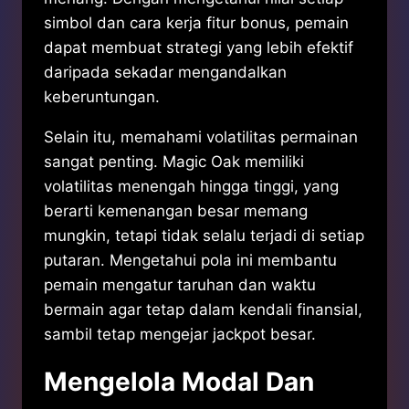
simbol dan cara kerja fitur bonus, pemain
dapat membuat strategi yang lebih efektif
daripada sekadar mengandalkan
keberuntungan.
Selain itu, memahami volatilitas permainan
sangat penting. Magic Oak memiliki
volatilitas menengah hingga tinggi, yang
berarti kemenangan besar memang
mungkin, tetapi tidak selalu terjadi di setiap
putaran. Mengetahui pola ini membantu
pemain mengatur taruhan dan waktu
bermain agar tetap dalam kendali finansial,
sambil tetap mengejar jackpot besar.
Mengelola Modal Dan