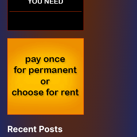
Recent Posts