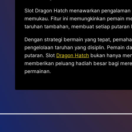
Slot Dragon Hatch menawarkan pengalaman 
memukau. Fitur ini memungkinkan pemain m
taruhan tambahan, membuat setiap putaran 
Dengan strategi bermain yang tepat, pemaham
pengelolaan taruhan yang disiplin. Pemain 
putaran. Slot
Dragon Hatch
bukan hanya meny
memberikan peluang hadiah besar bagi mere
permainan.