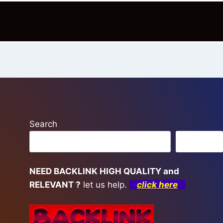
Search
Search
NEED BACKLINK HIGH QUALITY and
RELEVANT ?
let us help.
click here