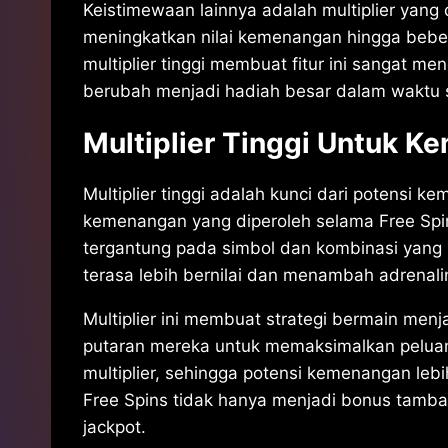
Keistimewaan lainnya adalah multiplier yang d
meningkatkan nilai kemenangan hingga bebera
multiplier tinggi membuat fitur ini sangat m
berubah menjadi hadiah besar dalam waktu s
Multiplier Tinggi Untuk 
Multiplier tinggi adalah kunci dari potensi 
kemenangan yang diperoleh selama Free Spins
tergantung pada simbol dan kombinasi yang m
terasa lebih bernilai dan menambah adrenali
Multiplier ini membuat strategi bermain men
putaran mereka untuk memaksimalkan pelua
multiplier, sehingga potensi kemenangan lebi
Free Spins tidak hanya menjadi bonus tamba
jackpot.