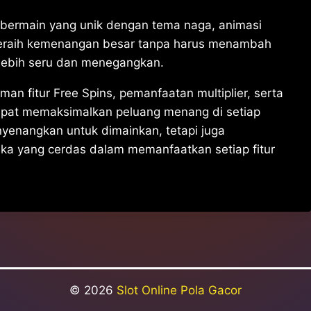
bermain yang unik dengan tema naga, animasi
eraih kemenangan besar tanpa harus menambah
lebih seru dan menegangkan.
an fitur Free Spins, pemanfaatan multiplier, serta
dapat memaksimalkan peluang menang di setiap
enangkan untuk dimainkan, tetapi juga
ka yang cerdas dalam memanfaatkan setiap fitur
© 2026
Slot Online Pola Gacor