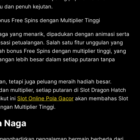
 dan penuh kejutan.
aga yang menarik, dipadukan dengan animasi serta
asi petualangan. Salah satu fitur unggulan yang
h bonus Free Spins dengan multiplier tinggi, yang
an lebih besar dalam setiap putaran tanpa
n, tetapi juga peluang meraih hadiah besar.
an multiplier, setiap putaran di Slot Dragon Hatch
kut ini
Slot Online Pola Gacor
akan membahas Slot
an Multiplier Tinggi.
a Naga
 menghadirkan pengalaman bermain berbeda dari