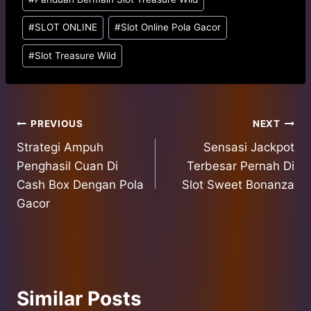
Tags:
#
SLOT ONLINE
#
Slot Online Pola Gacor
#
Slot Treasure Wild
Post
PREVIOUS
NEXT
Strategi Ampuh
Sensasi Jackpot
navigation
Penghasil Cuan Di
Terbesar Pernah Di
Cash Box Dengan Pola
Slot Sweet Bonanza
Gacor
Similar Posts