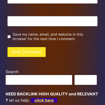
Website
Save my name, email, and website in this
browser for the next time I comment.
Search
Search
NEED BACKLINK HIGH QUALITY and RELEVANT
?
let us help.
click here