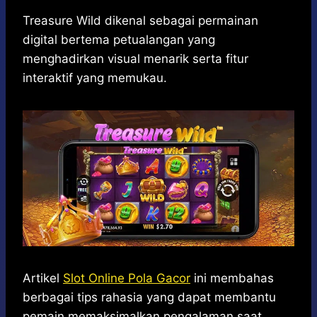
h
a
e
e
k
i
h
a
c
s
l
y
n
a
Treasure Wild dikenal sebagai permainan
t
e
s
e
p
e
r
digital bertema petualangan yang
s
b
e
g
e
e
menghadirkan visual menarik serta fitur
A
o
n
r
interaktif yang memukau.
p
o
g
a
p
k
e
m
r
Artikel
Slot Online Pola Gacor
ini membahas
berbagai tips rahasia yang dapat membantu
pemain memaksimalkan pengalaman saat