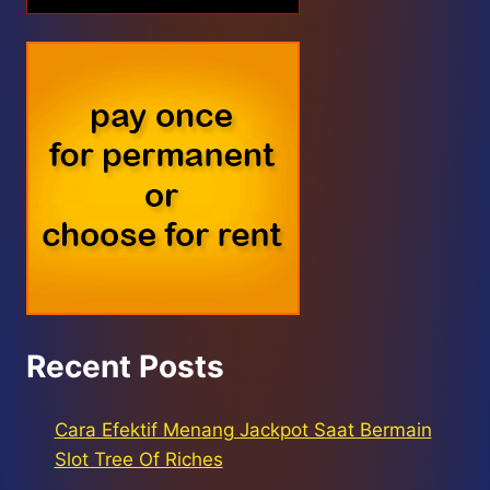
Recent Posts
Cara Efektif Menang Jackpot Saat Bermain
Slot Tree Of Riches