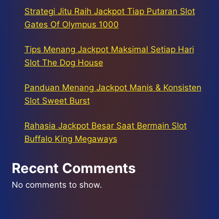
Strategi Jitu Raih Jackpot Tiap Putaran Slot
Gates Of Olympus 1000
Tips Menang Jackpot Maksimal Setiap Hari
Slot The Dog House
Panduan Menang Jackpot Manis & Konsisten
Slot Sweet Burst
Rahasia Jackpot Besar Saat Bermain Slot
Buffalo King Megaways
Recent Comments
No comments to show.