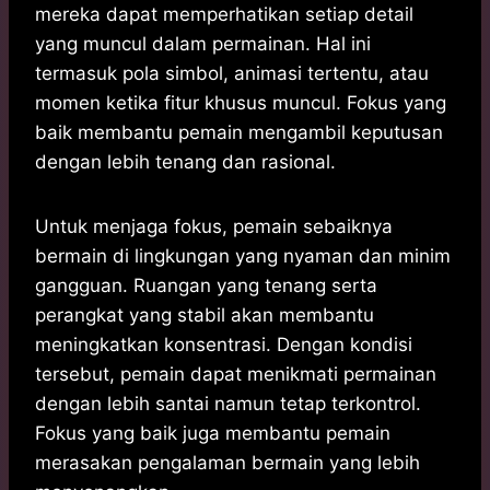
mereka dapat memperhatikan setiap detail
yang muncul dalam permainan. Hal ini
termasuk pola simbol, animasi tertentu, atau
momen ketika fitur khusus muncul. Fokus yang
baik membantu pemain mengambil keputusan
dengan lebih tenang dan rasional.
Untuk menjaga fokus, pemain sebaiknya
bermain di lingkungan yang nyaman dan minim
gangguan. Ruangan yang tenang serta
perangkat yang stabil akan membantu
meningkatkan konsentrasi. Dengan kondisi
tersebut, pemain dapat menikmati permainan
dengan lebih santai namun tetap terkontrol.
Fokus yang baik juga membantu pemain
merasakan pengalaman bermain yang lebih