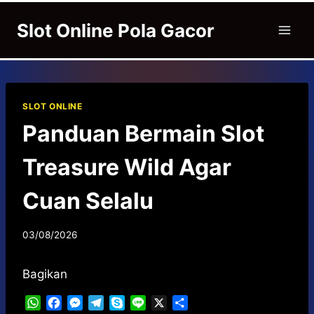
Skip
Slot Online Pola Gacor
to
content
SLOT ONLINE
Panduan Bermain Slot
Treasure Wild Agar
Cuan Selalu
03/08/2026
Bagikan
W
F
M
T
S
L
X
S