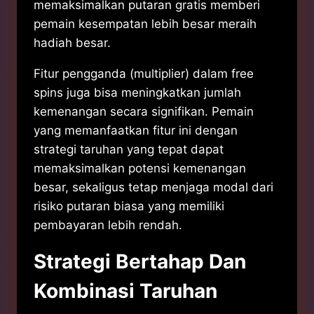
memaksimalkan putaran gratis memberi
pemain kesempatan lebih besar meraih
hadiah besar.
Fitur pengganda (multiplier) dalam free
spins juga bisa meningkatkan jumlah
kemenangan secara signifikan. Pemain
yang memanfaatkan fitur ini dengan
strategi taruhan yang tepat dapat
memaksimalkan potensi kemenangan
besar, sekaligus tetap menjaga modal dari
risiko putaran biasa yang memiliki
pembayaran lebih rendah.
Strategi Bertahap Dan
Kombinasi Taruhan