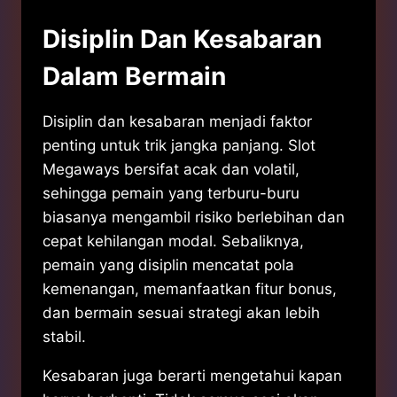
Disiplin Dan Kesabaran
Dalam Bermain
Disiplin dan kesabaran menjadi faktor
penting untuk trik jangka panjang. Slot
Megaways bersifat acak dan volatil,
sehingga pemain yang terburu-buru
biasanya mengambil risiko berlebihan dan
cepat kehilangan modal. Sebaliknya,
pemain yang disiplin mencatat pola
kemenangan, memanfaatkan fitur bonus,
dan bermain sesuai strategi akan lebih
stabil.
Kesabaran juga berarti mengetahui kapan