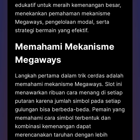
edukatif untuk meraih kemenangan besar,
menekankan pemahaman mekanisme
Megaways, pengelolaan modal, serta
strategi bermain yang efektif.
Memahami Mekanisme
Megaways
Langkah pertama dalam trik cerdas adalah
memahami mekanisme Megaways. Slot ini
menawarkan ribuan cara menang di setiap
putaran karena jumlah simbol pada setiap
gulungan bisa berbeda-beda. Pemain yang
memahami cara simbol terbentuk dan
kombinasi kemenangan dapat
merencanakan taruhan dengan lebih