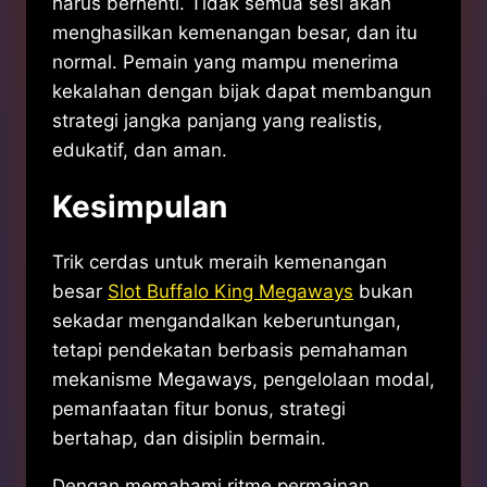
harus berhenti. Tidak semua sesi akan
menghasilkan kemenangan besar, dan itu
normal. Pemain yang mampu menerima
kekalahan dengan bijak dapat membangun
strategi jangka panjang yang realistis,
edukatif, dan aman.
Kesimpulan
Trik cerdas untuk meraih kemenangan
besar
Slot Buffalo King Megaways
bukan
sekadar mengandalkan keberuntungan,
tetapi pendekatan berbasis pemahaman
mekanisme Megaways, pengelolaan modal,
pemanfaatan fitur bonus, strategi
bertahap, dan disiplin bermain.
Dengan memahami ritme permainan,