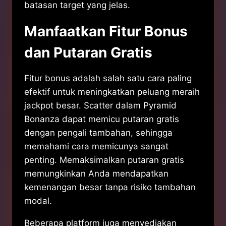
batasan target yang jelas.
Manfaatkan Fitur Bonus
dan Putaran Gratis
Fitur bonus adalah salah satu cara paling
efektif untuk meningkatkan peluang meraih
jackpot besar. Scatter dalam Pyramid
Bonanza dapat memicu putaran gratis
dengan pengali tambahan, sehingga
memahami cara memicunya sangat
penting. Memaksimalkan putaran gratis
memungkinkan Anda mendapatkan
kemenangan besar tanpa risiko tambahan
modal.
Beberapa platform juga menyediakan