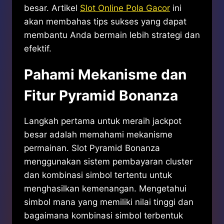
besar. Artikel
Slot Online Pola Gacor
ini
akan membahas tips sukses yang dapat
membantu Anda bermain lebih strategi dan
efektif.
Pahami Mekanisme dan
Fitur Pyramid Bonanza
Langkah pertama untuk meraih jackpot
besar adalah memahami mekanisme
permainan. Slot Pyramid Bonanza
menggunakan sistem pembayaran cluster
dan kombinasi simbol tertentu untuk
menghasilkan kemenangan. Mengetahui
simbol mana yang memiliki nilai tinggi dan
bagaimana kombinasi simbol terbentuk