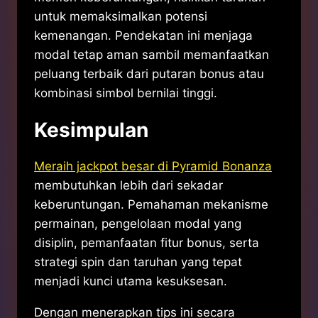
untuk memaksimalkan potensi
kemenangan. Pendekatan ini menjaga
modal tetap aman sambil memanfaatkan
peluang terbaik dari putaran bonus atau
kombinasi simbol bernilai tinggi.
Kesimpulan
Meraih jackpot besar di Pyramid Bonanza
membutuhkan lebih dari sekadar
keberuntungan. Pemahaman mekanisme
permainan, pengelolaan modal yang
disiplin, pemanfaatan fitur bonus, serta
strategi spin dan taruhan yang tepat
menjadi kunci utama kesuksesan.
Dengan menerapkan tips ini secara