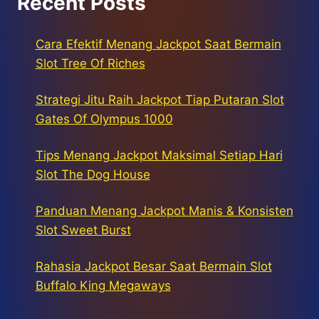
Recent Posts
Cara Efektif Menang Jackpot Saat Bermain
Slot Tree Of Riches
Strategi Jitu Raih Jackpot Tiap Putaran Slot
Gates Of Olympus 1000
Tips Menang Jackpot Maksimal Setiap Hari
Slot The Dog House
Panduan Menang Jackpot Manis & Konsisten
Slot Sweet Burst
Rahasia Jackpot Besar Saat Bermain Slot
Buffalo King Megaways