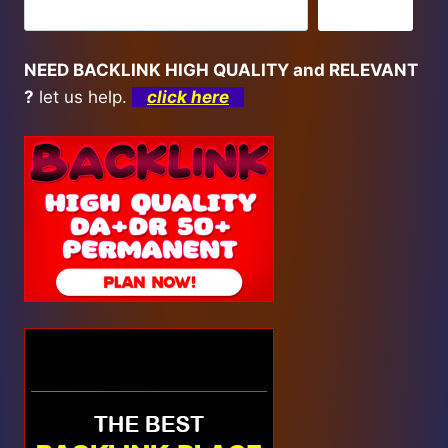
Search
NEED BACKLINK HIGH QUALITY and RELEVANT
?
let us help.
click here