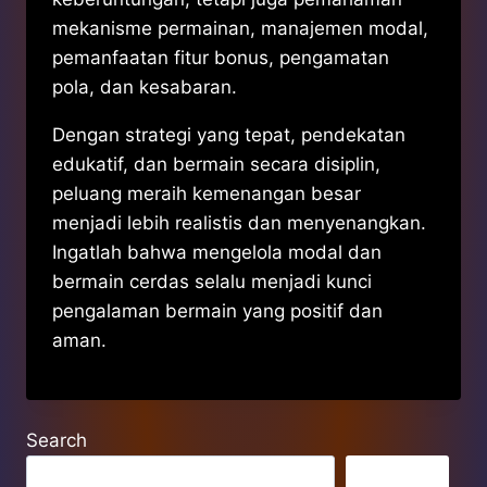
mekanisme permainan, manajemen modal,
pemanfaatan fitur bonus, pengamatan
pola, dan kesabaran.
Dengan strategi yang tepat, pendekatan
edukatif, dan bermain secara disiplin,
peluang meraih kemenangan besar
menjadi lebih realistis dan menyenangkan.
Ingatlah bahwa mengelola modal dan
bermain cerdas selalu menjadi kunci
pengalaman bermain yang positif dan
aman.
Search
Search