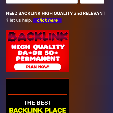
NEED BACKLINK HIGH QUALITY and RELEVANT
?
let us help.
click here