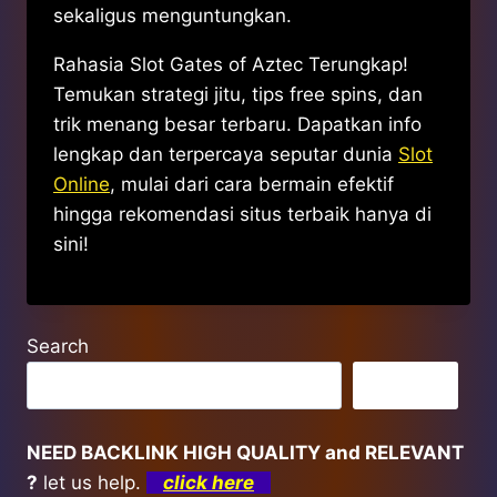
sekaligus menguntungkan.
Rahasia Slot Gates of Aztec Terungkap!
Temukan strategi jitu, tips free spins, dan
trik menang besar terbaru. Dapatkan info
lengkap dan terpercaya seputar dunia
Slot
Online
, mulai dari cara bermain efektif
hingga rekomendasi situs terbaik hanya di
sini!
Search
Search
NEED BACKLINK HIGH QUALITY and RELEVANT
?
let us help.
click here