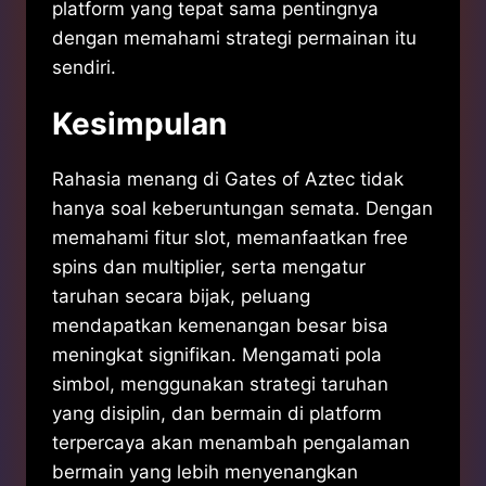
platform yang tepat sama pentingnya
dengan memahami strategi permainan itu
sendiri.
Kesimpulan
Rahasia menang di Gates of Aztec tidak
hanya soal keberuntungan semata. Dengan
memahami fitur slot, memanfaatkan free
spins dan multiplier, serta mengatur
taruhan secara bijak, peluang
mendapatkan kemenangan besar bisa
meningkat signifikan. Mengamati pola
simbol, menggunakan strategi taruhan
yang disiplin, dan bermain di platform
terpercaya akan menambah pengalaman
bermain yang lebih menyenangkan