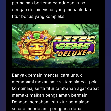
permainan bertema peradaban kuno
dengan desain visual yang menarik dan
fitur bonus yang kompleks.
Banyak pemain mencari cara untuk
memahami mekanisme sistem simbol, pola
kombinasi, serta fitur tambahan agar dapat
memaksimalkan pengalaman bermain.
Dengan memahami struktur permainan
secara mendalam, pengguna dapat