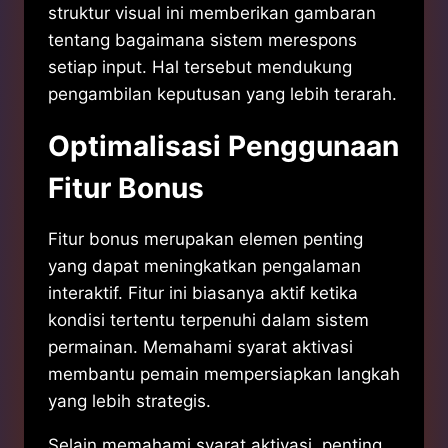
struktur visual ini memberikan gambaran
tentang bagaimana sistem merespons
setiap input. Hal tersebut mendukung
pengambilan keputusan yang lebih terarah.
Optimalisasi Penggunaan
Fitur Bonus
Fitur bonus merupakan elemen penting
yang dapat meningkatkan pengalaman
interaktif. Fitur ini biasanya aktif ketika
kondisi tertentu terpenuhi dalam sistem
permainan. Memahami syarat aktivasi
membantu pemain mempersiapkan langkah
yang lebih strategis.
Selain memahami syarat aktivasi, penting