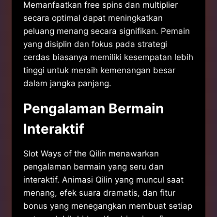
Memanfaatkan free spins dan multiplier
secara optimal dapat meningkatkan
peluang menang secara signifikan. Pemain
yang disiplin dan fokus pada strategi
cerdas biasanya memiliki kesempatan lebih
tinggi untuk meraih kemenangan besar
dalam jangka panjang.
Pengalaman Bermain
Interaktif
Slot Ways of the Qilin menawarkan
pengalaman bermain yang seru dan
interaktif. Animasi Qilin yang muncul saat
menang, efek suara dramatis, dan fitur
bonus yang menegangkan membuat setiap