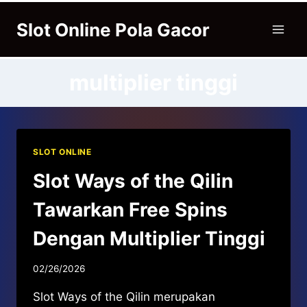
Skip
Slot Online Pola Gacor
to
content
multiplier tinggi
SLOT ONLINE
Slot Ways of the Qilin
Tawarkan Free Spins
Dengan Multiplier Tinggi
02/26/2026
Slot Ways of the Qilin merupakan