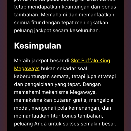
tetap mendapatkan keuntungan dari bonus
tambahan. Memahami dan memanfaatkan
semua fitur dengan tepat meningkatkan
peluang jackpot secara keseluruhan.
Kesimpulan
Meraih jackpot besar di
Slot Buffalo King
Megaways
bukan sekadar soal
keberuntungan semata, tetapi juga strategi
dan pengelolaan yang tepat. Dengan
memahami mekanisme Megaways,
memaksimalkan putaran gratis, mengelola
modal, mengenali pola kemenangan, dan
memanfaatkan fitur bonus tambahan,
peluang Anda untuk sukses semakin besar.