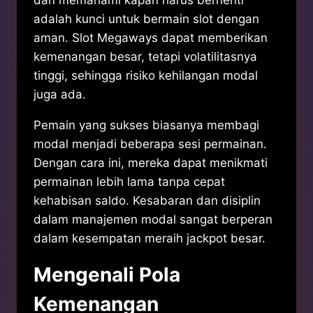
dan memahami kapan harus berhenti
adalah kunci untuk bermain slot dengan
aman. Slot Megaways dapat memberikan
kemenangan besar, tetapi volatilitasnya
tinggi, sehingga risiko kehilangan modal
juga ada.
Pemain yang sukses biasanya membagi
modal menjadi beberapa sesi permainan.
Dengan cara ini, mereka dapat menikmati
permainan lebih lama tanpa cepat
kehabisan saldo. Kesabaran dan disiplin
dalam manajemen modal sangat berperan
dalam kesempatan meraih jackpot besar.
Mengenali Pola
Kemenangan