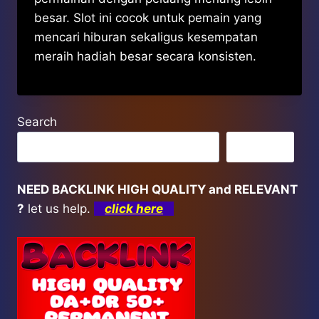
besar. Slot ini cocok untuk pemain yang
mencari hiburan sekaligus kesempatan
meraih hadiah besar secara konsisten.
Search
Search
NEED BACKLINK HIGH QUALITY and RELEVANT
?
let us help.
click here