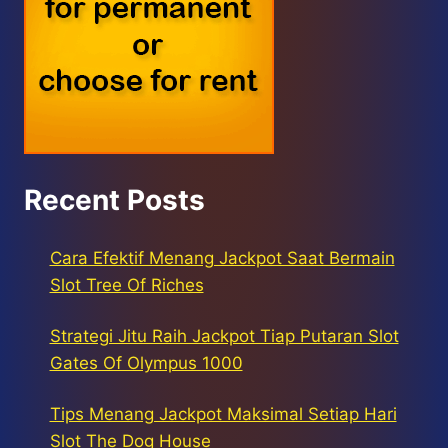
Recent Posts
Cara Efektif Menang Jackpot Saat Bermain
Slot Tree Of Riches
Strategi Jitu Raih Jackpot Tiap Putaran Slot
Gates Of Olympus 1000
Tips Menang Jackpot Maksimal Setiap Hari
Slot The Dog House