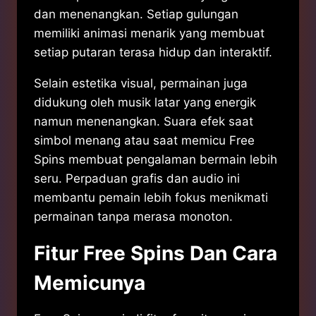
dan menenangkan. Setiap gulungan
memiliki animasi menarik yang membuat
setiap putaran terasa hidup dan interaktif.
Selain estetika visual, permainan juga
didukung oleh musik latar yang energik
namun menenangkan. Suara efek saat
simbol menang atau saat memicu Free
Spins membuat pengalaman bermain lebih
seru. Perpaduan grafis dan audio ini
membantu pemain lebih fokus menikmati
permainan tanpa merasa monoton.
Fitur Free Spins Dan Cara
Memicunya