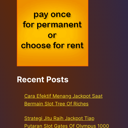
Recent Posts
Cara Efektif Menang Jackpot Saat
Bermain Slot Tree Of Riches
Strategi Jitu Raih Jackpot Tiap
Putaran Slot Gates Of Olympus 1000