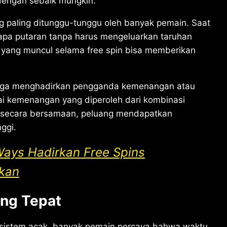
 dengan sebaik mungkin.
ang paling ditunggu-tunggu oleh banyak pemain. Saat
erapa putaran tanpa harus mengeluarkan taruhan
 yang muncul selama free spin bisa memberikan
n juga menghadirkan pengganda kemenangan atau
ilai kemenangan yang diperoleh dari kombinasi
cul secara bersamaan, peluang mendapatkan
ggi.
Ways Hadirkan Free Spins
kan
ng Tepat
sistem acak, banyak pemain percaya bahwa waktu