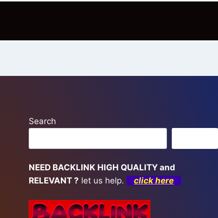
Search
Search
NEED BACKLINK HIGH QUALITY and
RELEVANT ?
let us help.
click here