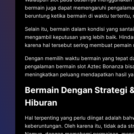
bermain juga dapat memengaruhi pengalama
beruntung ketika bermain di waktu tertentu, 
Selain itu, bermain dalam kondisi yang san
mengambil keputusan yang lebih baik. Hindar
karena hal tersebut sering membuat pemain 
Dengan memilih waktu bermain yang tepat da
pengalaman bermain slot Aztec Bonanza bis
meningkatkan peluang mendapatkan hasil y
Bermain Dengan Strategi
Hiburan
Hal terpenting yang perlu diingat adalah b
keberuntungan. Oleh karena itu, tidak ada s
Namun, dengan memahami permainan, mengat